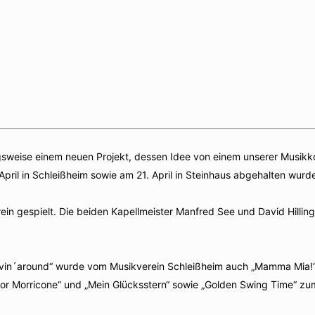
ngsweise einem neuen Projekt, dessen Idee von einem unserer Musikk
pril in Schleißheim sowie am 21. April in Steinhaus abgehalten wurd
rein gespielt. Die beiden Kapellmeister Manfred See und David Hill
vin´around“ wurde vom Musikverein Schleißheim auch „Mamma Mia!“ 
 for Morricone“ und „Mein Glücksstern“ sowie „Golden Swing Time“ z