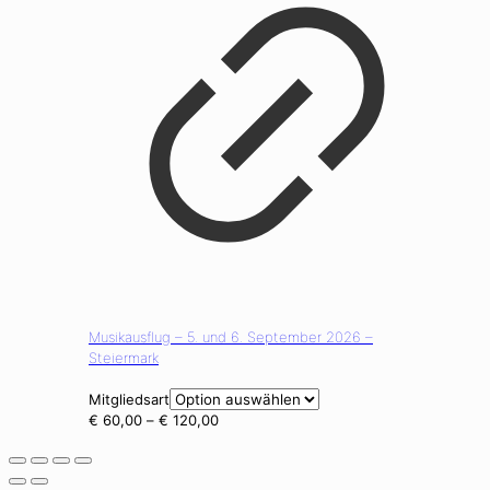
Musikausflug – 5. und 6. September 2026 –
Steiermark
Mitgliedsart
Preisspanne:
€
60,00
–
€
120,00
€ 60,00
bis
€ 120,00