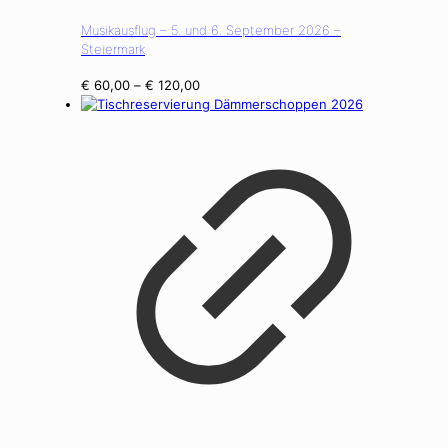
Musikausflug – 5. und 6. September 2026 –
Steiermark
Preisspanne:
€
60,00
–
€
120,00
€ 60,00
bis
€ 120,00