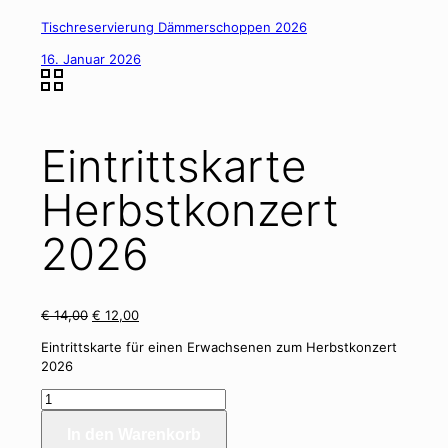
Tischreservierung Dämmerschoppen 2026
16. Januar 2026
Eintrittskarte
Herbstkonzert
2026
Ursprünglicher
Aktueller
€
14,00
€
12,00
Preis
Preis
Eintrittskarte für einen Erwachsenen zum Herbstkonzert
war:
ist:
2026
€ 14,00
€ 12,00.
Eintrittskarte
Herbstkonzert
In den Warenkorb
2026